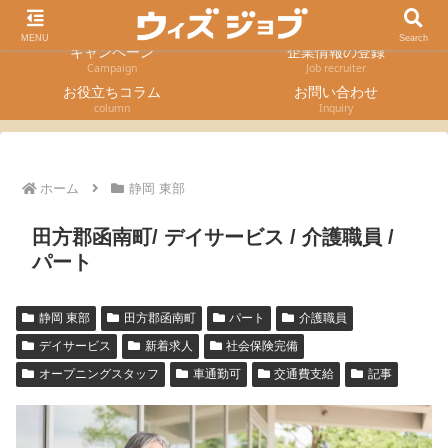
求人検索
採用エントリー
Job Search
Entry form
MENU
Search
キャンペーン
企業情報の登録
Campaign
Job recruiter
お役立ちコラム
お問い合わせ
column
Inquiry
ホーム
静岡 東部
田方郡函南町/ デイサービス / 介護職員 /
パート
静岡 東部
田方郡函南町
パート
介護職員
デイサービス
新着求人
社会保険完備
オープニングスタッフ
車通勤可
交通費支給
記事