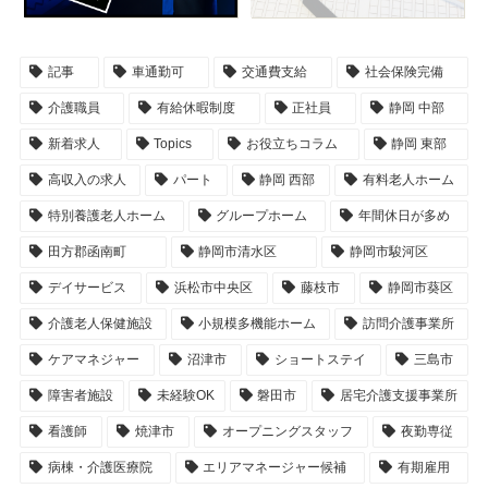
記事
車通勤可
交通費支給
社会保険完備
介護職員
有給休暇制度
正社員
静岡 中部
新着求人
Topics
お役立ちコラム
静岡 東部
高収入の求人
パート
静岡 西部
有料老人ホーム
特別養護老人ホーム
グループホーム
年間休日が多め
田方郡函南町
静岡市清水区
静岡市駿河区
デイサービス
浜松市中央区
藤枝市
静岡市葵区
介護老人保健施設
小規模多機能ホーム
訪問介護事業所
ケアマネジャー
沼津市
ショートステイ
三島市
障害者施設
未経験OK
磐田市
居宅介護支援事業所
看護師
焼津市
オープニングスタッフ
夜勤専従
病棟・介護医療院
エリアマネージャー候補
有期雇用