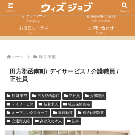
求人検索
採用エントリー
Job Search
Entry form
MENU
Search
キャンペーン
企業情報の登録
Campaign
Job recruiter
お役立ちコラム
お問い合わせ
column
Inquiry
ホーム
静岡 東部
田方郡函南町/ デイサービス / 介護職員 /
正社員
静岡 東部
田方郡函南町
正社員
介護職員
デイサービス
新着求人
社会保険完備
オープニングスタッフ
車通勤可
有給休暇制度
交通費支給
高収入の求人
記事