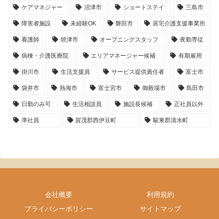
ケアマネジャー
沼津市
ショートステイ
三島市
障害者施設
未経験OK
磐田市
居宅介護支援事業所
看護師
焼津市
オープニングスタッフ
夜勤専従
病棟・介護医療院
エリアマネージャー候補
有期雇用
掛川市
生活支援員
サービス提供責任者
富士市
袋井市
熱海市
富士宮市
御殿場市
島田市
日勤のみ可
生活相談員
施設長候補
正社員以外
準社員
賀茂郡西伊豆町
駿東郡清水町
会社概要
利用規約
プライバシーポリシー
サイトマップ