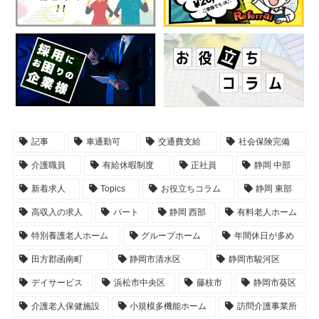
記事
車通勤可
交通費支給
社会保険完備
介護職員
有給休暇制度
正社員
静岡 中部
新着求人
Topics
お役立ちコラム
静岡 東部
高収入の求人
パート
静岡 西部
有料老人ホーム
特別養護老人ホーム
グループホーム
年間休日が多め
田方郡函南町
静岡市清水区
静岡市駿河区
デイサービス
浜松市中央区
藤枝市
静岡市葵区
介護老人保健施設
小規模多機能ホーム
訪問介護事業所