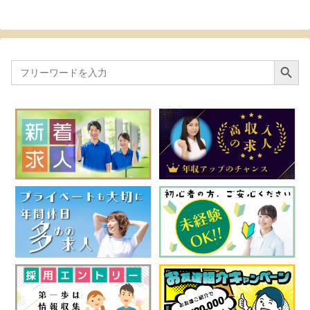
Search Button
Search
for: