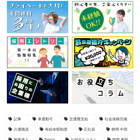
記事
車通勤可
交通費支給
社会保険完備
介護職員
有給休暇制度
正社員
静岡 中部
新着求人
Topics
お役立ちコラム
静岡 東部