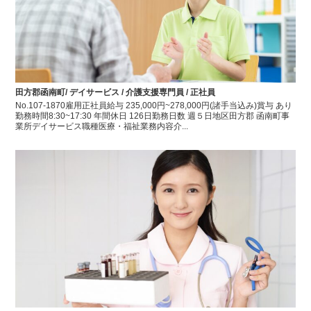
田方郡函南町/ デイサービス / 介護支援専門員 / 正社員
No.107-1870雇用正社員給与 235,000円~278,000円(諸手当込み)賞与 あり
勤務時間8:30~17:30 年間休日 126日勤務日数 週５日地区田方郡 函南町事
業所デイサービス職種医療・福祉業務内容介...