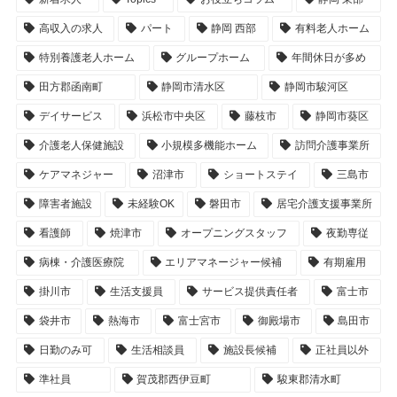
高収入の求人
パート
静岡 西部
有料老人ホーム
特別養護老人ホーム
グループホーム
年間休日が多め
田方郡函南町
静岡市清水区
静岡市駿河区
デイサービス
浜松市中央区
藤枝市
静岡市葵区
介護老人保健施設
小規模多機能ホーム
訪問介護事業所
ケアマネジャー
沼津市
ショートステイ
三島市
障害者施設
未経験OK
磐田市
居宅介護支援事業所
看護師
焼津市
オープニングスタッフ
夜勤専従
病棟・介護医療院
エリアマネージャー候補
有期雇用
掛川市
生活支援員
サービス提供責任者
富士市
袋井市
熱海市
富士宮市
御殿場市
島田市
日勤のみ可
生活相談員
施設長候補
正社員以外
準社員
賀茂郡西伊豆町
駿東郡清水町