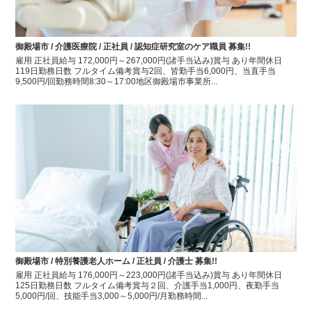
御殿場市 / 介護医療院 / 正社員 / 認知症研究室のケア職員 募集!!
雇用 正社員給与 172,000円～267,000円(諸手当込み)賞与 あり年間休日
119日勤務日数 フルタイム備考賞与2回、皆勤手当6,000円、当直手当
9,500円/回勤務時間8:30～17:00地区御殿場市事業所...
御殿場市 / 特別養護老人ホーム / 正社員 / 介護士 募集!!
雇用 正社員給与 176,000円～223,000円(諸手当込み)賞与 あり年間休日
125日勤務日数 フルタイム備考賞与２回、介護手当1,000円、夜勤手当
5,000円/回、技能手当3,000～5,000円/月勤務時間...