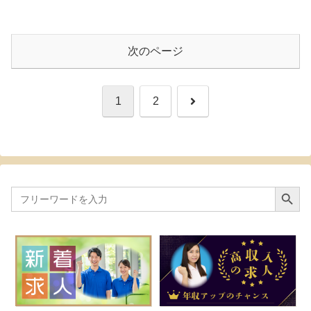
次のページ
次
1
2
へ
Search Button
Search
for: