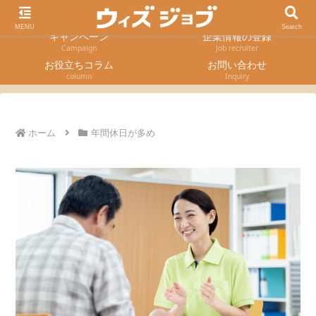
求人検索
採用エントリー
Job Search
Entry form
MENU
Search
キャンペーン
企業情報の登録
Campaign
Job recruiter
お役立ちコラム
お問い合わせ
column
Inquiry
ホーム
年間休日が多め