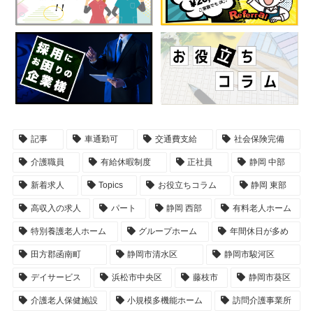
記事
車通勤可
交通費支給
社会保険完備
介護職員
有給休暇制度
正社員
静岡 中部
新着求人
Topics
お役立ちコラム
静岡 東部
高収入の求人
パート
静岡 西部
有料老人ホーム
特別養護老人ホーム
グループホーム
年間休日が多め
田方郡函南町
静岡市清水区
静岡市駿河区
デイサービス
浜松市中央区
藤枝市
静岡市葵区
介護老人保健施設
小規模多機能ホーム
訪問介護事業所