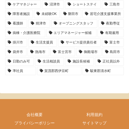
ケアマネジャー
沼津市
ショートステイ
三島市
障害者施設
未経験OK
磐田市
居宅介護支援事業所
看護師
焼津市
オープニングスタッフ
夜勤専従
病棟・介護医療院
エリアマネージャー候補
有期雇用
掛川市
生活支援員
サービス提供責任者
富士市
袋井市
熱海市
富士宮市
御殿場市
島田市
日勤のみ可
生活相談員
施設長候補
正社員以外
準社員
賀茂郡西伊豆町
駿東郡清水町
会社概要
利用規約
プライバシーポリシー
サイトマップ