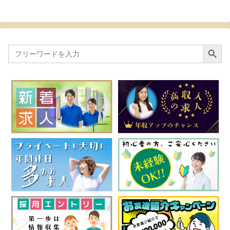
Search Button
Search
for: