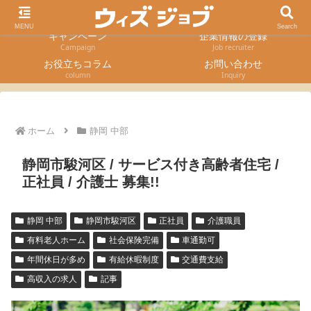
求人検索
採用エントリー
Job Search
Entry form
MENU
Search
キャンペーン
企業情報の登録
Campaign
Job recruiter
お役立ちコラム
お問い合わせ
column
Inquiry
ホーム
静岡 中部
静岡市駿河区 / サービス付き高齢者住宅 /
正社員 / 介護士 募集!!
静岡 中部
静岡市駿河区
正社員
介護職員
有料老人ホーム
社会保険完備
車通勤可
年間休日が多め
有給休暇制度
交通費支給
高収入の求人
記事