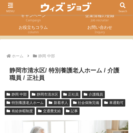
求人検索
採用エントリー
Job Search
Entry form
MENU
Search
キャンペーン
企業情報の登録
Campaign
Job recruiter
お役立ちコラム
お問い合わせ
column
Inquiry
ホーム
静岡 中部
静岡市清水区/ 特別養護老人ホーム / 介護
職員 / 正社員
静岡 中部
静岡市清水区
正社員
介護職員
特別養護老人ホーム
新着求人
社会保険完備
車通勤可
有給休暇制度
交通費支給
記事