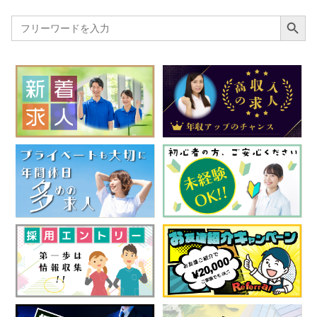
Search Button
Search
for: