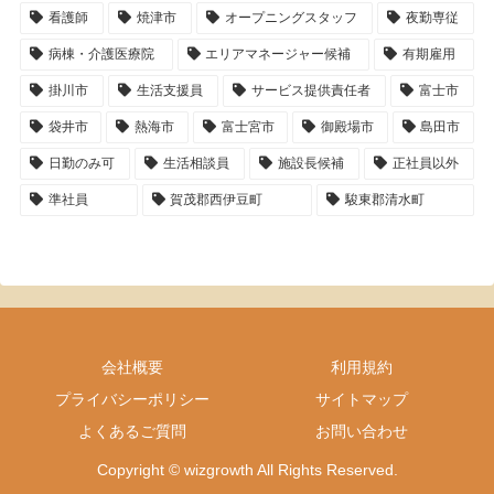
看護師
焼津市
オープニングスタッフ
夜勤専従
病棟・介護医療院
エリアマネージャー候補
有期雇用
掛川市
生活支援員
サービス提供責任者
富士市
袋井市
熱海市
富士宮市
御殿場市
島田市
日勤のみ可
生活相談員
施設長候補
正社員以外
準社員
賀茂郡西伊豆町
駿東郡清水町
会社概要
利用規約
プライバシーポリシー
サイトマップ
よくあるご質問
お問い合わせ
Copyright © wizgrowth All Rights Reserved.