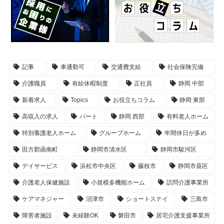
記事
車通勤可
交通費支給
社会保険完備
介護職員
有給休暇制度
正社員
静岡 中部
新着求人
Topics
お役立ちコラム
静岡 東部
高収入の求人
パート
静岡 西部
有料老人ホーム
特別養護老人ホーム
グループホーム
年間休日が多め
田方郡函南町
静岡市清水区
静岡市駿河区
デイサービス
浜松市中央区
藤枝市
静岡市葵区
介護老人保健施設
小規模多機能ホーム
訪問介護事業所
ケアマネジャー
沼津市
ショートステイ
三島市
障害者施設
未経験OK
磐田市
居宅介護支援事業所