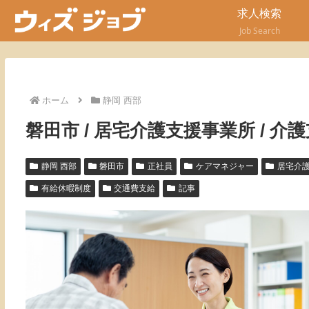
求人検索
Job Search
ホーム
静岡 西部
磐田市 / 居宅介護支援事業所 / 介護
静岡 西部
磐田市
正社員
ケアマネジャー
居宅介
有給休暇制度
交通費支給
記事