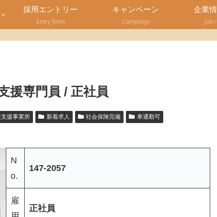
採用エントリー
キャンペーン
企業情
Entry form
Campaign
Job 
支援専門員 / 正社員
護支援事業所
新着求人
社会保険完備
車通勤可
N
147-2057
o.
雇
正社員
用