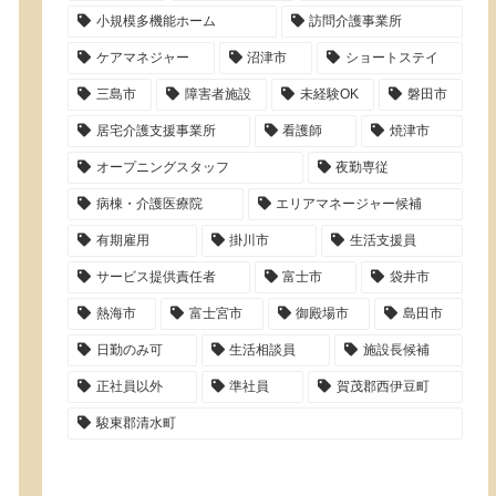
小規模多機能ホーム
訪問介護事業所
ケアマネジャー
沼津市
ショートステイ
三島市
障害者施設
未経験OK
磐田市
居宅介護支援事業所
看護師
焼津市
オープニングスタッフ
夜勤専従
病棟・介護医療院
エリアマネージャー候補
有期雇用
掛川市
生活支援員
サービス提供責任者
富士市
袋井市
熱海市
富士宮市
御殿場市
島田市
日勤のみ可
生活相談員
施設長候補
正社員以外
準社員
賀茂郡西伊豆町
駿東郡清水町