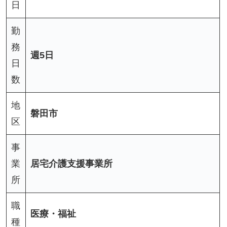
日
勤
務
週5日
日
数
地
磐田市
区
事
業
居宅介護支援事業所
所
職
医療・福祉
種