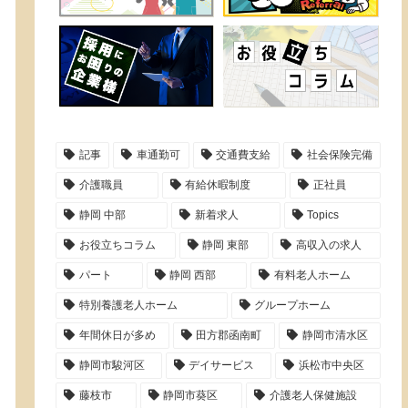
記事
車通勤可
交通費支給
社会保険完備
介護職員
有給休暇制度
正社員
静岡 中部
新着求人
Topics
お役立ちコラム
静岡 東部
高収入の求人
パート
静岡 西部
有料老人ホーム
特別養護老人ホーム
グループホーム
年間休日が多め
田方郡函南町
静岡市清水区
静岡市駿河区
デイサービス
浜松市中央区
藤枝市
静岡市葵区
介護老人保健施設