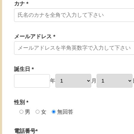
カナ *
メールアドレス *
誕生日 *
年
月
性別 *
男
女
無回答
電話番号*