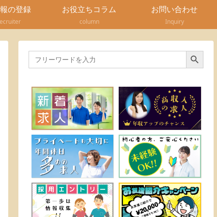
報の登録
お役立ちコラム
お問い合わせ
recruiter
column
Inquiry
Search Button
Search
for: