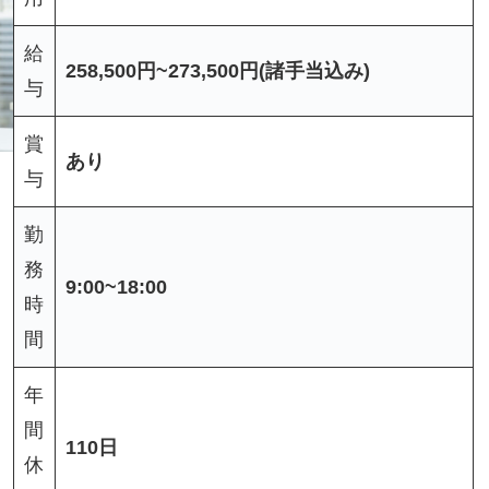
給
258,500円~273,500円(諸手当込み)
与
賞
あり
与
勤
務
9:00~18:00
時
間
年
間
110日
休