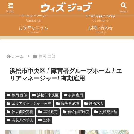
求人検索
採用エントリー
Job Search
Entry form
MENU
Search
キャンペーン
企業情報の登録
Campaign
Job recruiter
お役立ちコラム
お問い合わせ
column
Inquiry
ホーム
静岡 西部
浜松市中央区 / 障害者グループホーム / エ
リアマネージャー/ 有期雇用
静岡 西部
浜松市中央区
有期雇用
エリアマネージャー候補
障害者施設
新着求人
社会保険完備
車通勤可
有給休暇制度
交通費支給
高収入の求人
記事