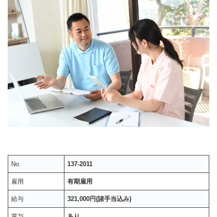
No.
137-2011
雇用
有期雇用
給与
321,000円(諸手当込み)
賞与
あり