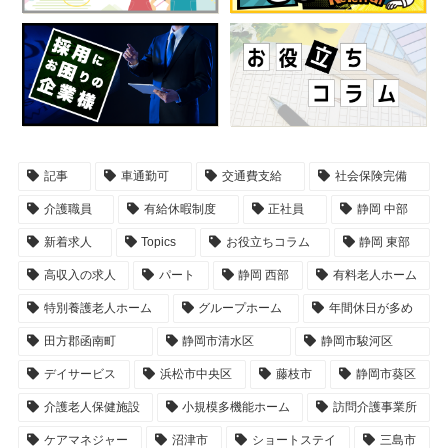
記事
車通勤可
交通費支給
社会保険完備
介護職員
有給休暇制度
正社員
静岡 中部
新着求人
Topics
お役立ちコラム
静岡 東部
高収入の求人
パート
静岡 西部
有料老人ホーム
特別養護老人ホーム
グループホーム
年間休日が多め
田方郡函南町
静岡市清水区
静岡市駿河区
デイサービス
浜松市中央区
藤枝市
静岡市葵区
介護老人保健施設
小規模多機能ホーム
訪問介護事業所
ケアマネジャー
沼津市
ショートステイ
三島市