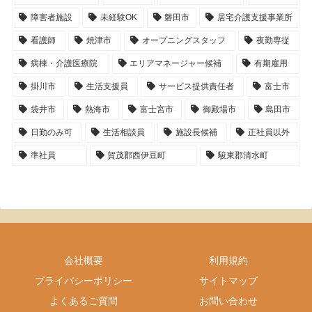
障害者施設
未経験OK
磐田市
居宅介護支援事業所
看護師
焼津市
オープニングスタッフ
夜勤専従
病棟・介護医療院
エリアマネージャー候補
有期雇用
掛川市
生活支援員
サービス提供責任者
富士市
袋井市
熱海市
富士宮市
御殿場市
島田市
日勤のみ可
生活相談員
施設長候補
正社員以外
準社員
賀茂郡西伊豆町
駿東郡清水町
会社概要
利用規約
プライバシーポリシー
サイトマップ
よくあるご質問
お問い合わせ