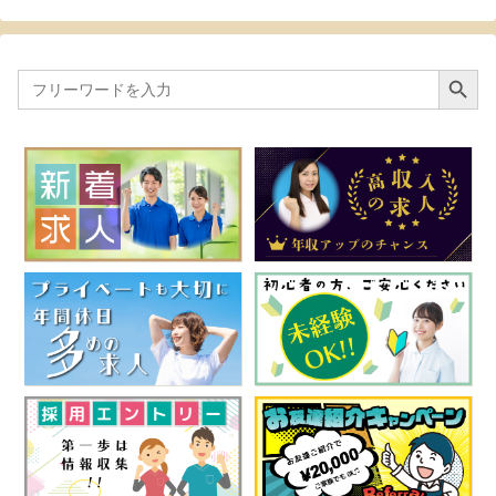
Search Button
Search
for: