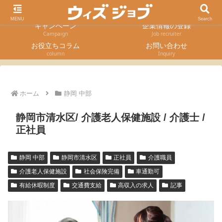
求人検索
採用エントリー
Job Search
Entry form
MENU
Search
キャンペーン
企業情報の登録
Campaign
Job recruiter
お役立ちコラム
お問い合わせ
column
Inquiry
ホーム
静岡 中部
静岡市清水区/ 介護老人保健施設 / 介護士 /
正社員
静岡 中部
静岡市清水区
正社員
介護職員
介護老人保健施設
社会保険完備
車通勤可
有給休暇制度
交通費支給
高収入の求人
記事