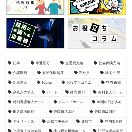
記事
車通勤可
交通費支給
社会保険完備
介護職員
有給休暇制度
正社員
静岡 中部
新着求人
Topics
お役立ちコラム
静岡 東部
高収入の求人
パート
静岡 西部
有料老人ホーム
特別養護老人ホーム
グループホーム
年間休日が多め
田方郡函南町
静岡市清水区
静岡市駿河区
デイサービス
浜松市中央区
藤枝市
静岡市葵区
介護老人保健施設
小規模多機能ホーム
訪問介護事業所