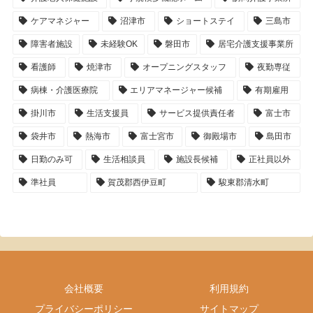
ケアマネジャー
沼津市
ショートステイ
三島市
障害者施設
未経験OK
磐田市
居宅介護支援事業所
看護師
焼津市
オープニングスタッフ
夜勤専従
病棟・介護医療院
エリアマネージャー候補
有期雇用
掛川市
生活支援員
サービス提供責任者
富士市
袋井市
熱海市
富士宮市
御殿場市
島田市
日勤のみ可
生活相談員
施設長候補
正社員以外
準社員
賀茂郡西伊豆町
駿東郡清水町
会社概要
利用規約
プライバシーポリシー
サイトマップ