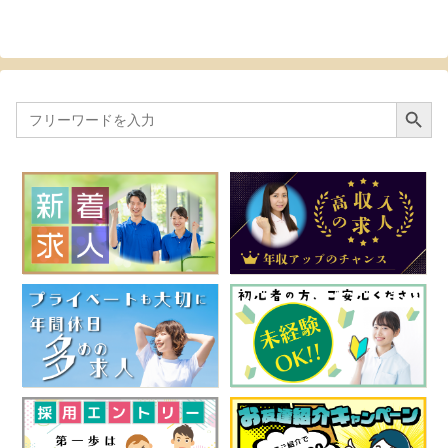
Search Button
Search
for: