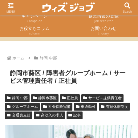
求人検索
採用エントリー
Job Search
Entry form
MENU
Search
キャンペーン
企業情報の登録
Campaign
Job recruiter
お役立ちコラム
お問い合わせ
column
Inquiry
ホーム
静岡 中部
静岡市葵区 / 障害者グループホーム / サー
ビス管理責任者 / 正社員
静岡 中部
静岡市葵区
正社員
サービス提供責任者
グループホーム
社会保険完備
車通勤可
有給休暇制度
交通費支給
高収入の求人
記事