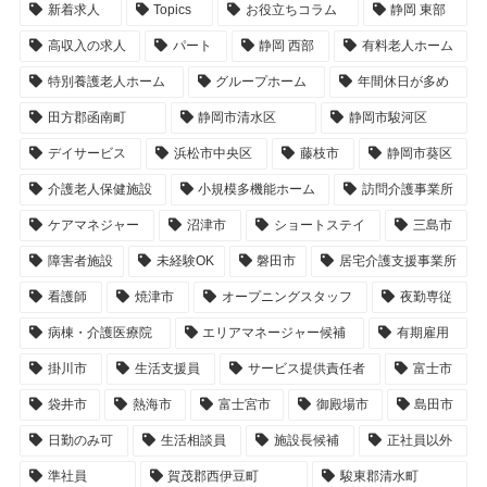
新着求人
Topics
お役立ちコラム
静岡 東部
高収入の求人
パート
静岡 西部
有料老人ホーム
特別養護老人ホーム
グループホーム
年間休日が多め
田方郡函南町
静岡市清水区
静岡市駿河区
デイサービス
浜松市中央区
藤枝市
静岡市葵区
介護老人保健施設
小規模多機能ホーム
訪問介護事業所
ケアマネジャー
沼津市
ショートステイ
三島市
障害者施設
未経験OK
磐田市
居宅介護支援事業所
看護師
焼津市
オープニングスタッフ
夜勤専従
病棟・介護医療院
エリアマネージャー候補
有期雇用
掛川市
生活支援員
サービス提供責任者
富士市
袋井市
熱海市
富士宮市
御殿場市
島田市
日勤のみ可
生活相談員
施設長候補
正社員以外
準社員
賀茂郡西伊豆町
駿東郡清水町