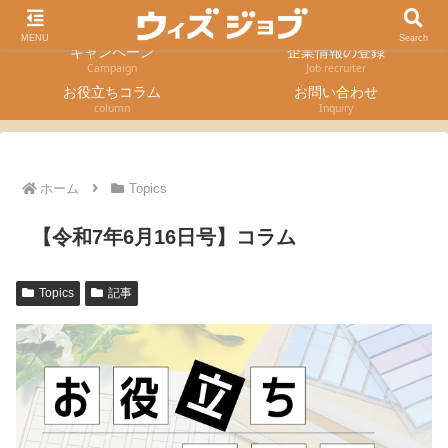
求人検索
採用エントリー
Job Search
Entry form
MENU
Search
キャンペーン
企業情報の登録
Campaign
Job recruiter
お役立ちコラム
お問い合わせ
column
Inquiry
ホーム
Topics
【令和7年6月16日号】コラム
Topics
記事