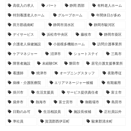
高収入の求人
パート
静岡 西部
有料老人ホーム
特別養護老人ホーム
グループホーム
年間休日が多め
田方郡函南町
静岡市清水区
静岡市駿河区
デイサービス
浜松市中央区
藤枝市
静岡市葵区
介護老人保健施設
小規模多機能ホーム
訪問介護事業所
ケアマネジャー
沼津市
ショートステイ
三島市
障害者施設
未経験OK
磐田市
居宅介護支援事業所
看護師
焼津市
オープニングスタッフ
夜勤専従
病棟・介護医療院
エリアマネージャー候補
有期雇用
掛川市
生活支援員
サービス提供責任者
富士市
袋井市
熱海市
富士宮市
御殿場市
島田市
日勤のみ可
生活相談員
施設長候補
正社員以外
準社員
賀茂郡西伊豆町
駿東郡清水町