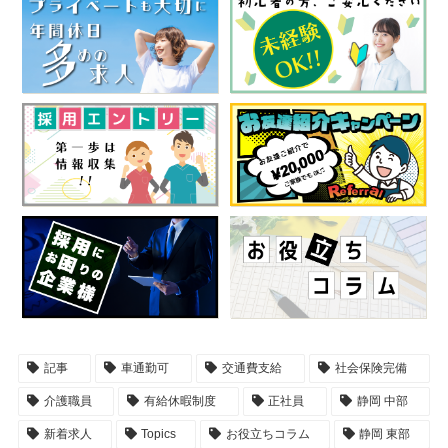
記事
車通勤可
交通費支給
社会保険完備
介護職員
有給休暇制度
正社員
静岡 中部
新着求人
Topics
お役立ちコラム
静岡 東部