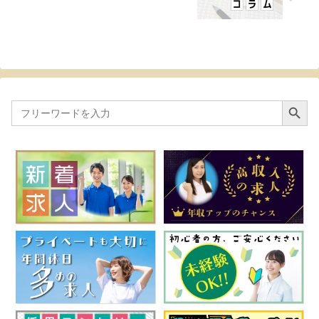
Search Button
Search
for: