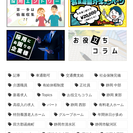
記事
車通勤可
交通費支給
社会保険完備
介護職員
有給休暇制度
正社員
静岡 中部
新着求人
Topics
お役立ちコラム
静岡 東部
高収入の求人
パート
静岡 西部
有料老人ホーム
特別養護老人ホーム
グループホーム
年間休日が多め
田方郡函南町
静岡市清水区
静岡市駿河区