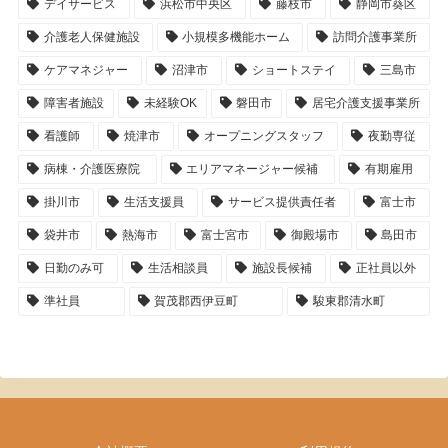
デイサービス
浜松市中央区
藤枝市
静岡市葵区
介護老人保健施設
小規模多機能ホーム
訪問介護事業所
ケアマネジャー
沼津市
ショートステイ
三島市
障害者施設
未経験OK
磐田市
居宅介護支援事業所
看護師
焼津市
オープニングスタッフ
夜勤専従
病棟・介護医療院
エリアマネージャー候補
有期雇用
掛川市
生活支援員
サービス提供責任者
富士市
袋井市
熱海市
富士宮市
御殿場市
島田市
日勤のみ可
生活相談員
施設長候補
正社員以外
準社員
賀茂郡西伊豆町
駿東郡清水町