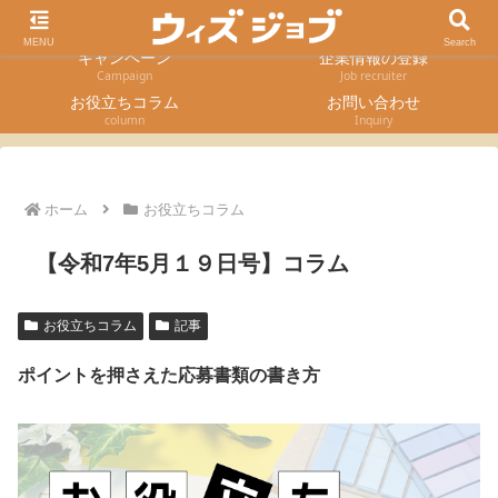
求人検索
採用エントリー
Job Search
Entry form
MENU
Search
キャンペーン
企業情報の登録
Campaign
Job recruiter
お役立ちコラム
お問い合わせ
column
Inquiry
ホーム
お役立ちコラム
【令和7年5月１９日号】コラム
お役立ちコラム
記事
ポイントを押さえた応募書類の書き方